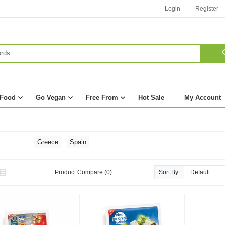
Login
Register
 Food
Go Vegan
Free From
Hot Sale
My Account
Greece
Spain
Product Compare (0)
Sort By: