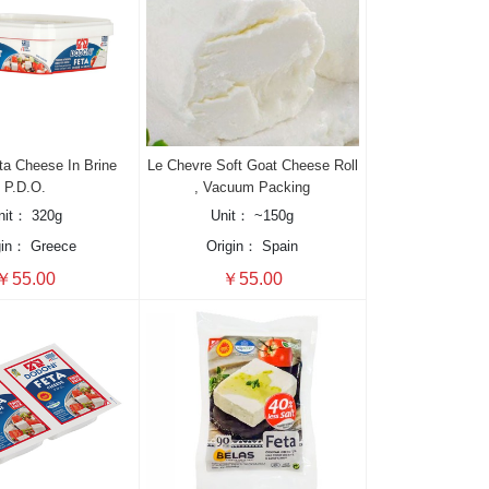
ta Cheese In Brine
Le Chevre Soft Goat Cheese Roll
P.D.O.
, Vacuum Packing
nit：
320g
Unit：
~150g
gin：
Greece
Origin：
Spain
￥55.00
￥55.00