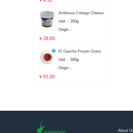
￥4.50
Ambrosia Cottage Cheese
Unit：
250g
Origin：
￥28.00
El Gaucho Frozen Grass
Fed Minced Beef
Unit：
500g
Origin：
￥55.00
About U