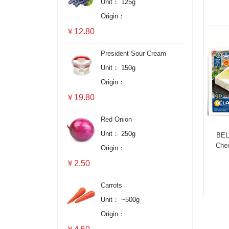
Unit：
125g
Origin：
￥12.80
President Sour Cream
Unit：
150g
Origin：
￥19.80
Red Onion
Unit：
250g
BEL
Chee
Origin：
￥2.50
Carrots
Unit：
~500g
Origin：