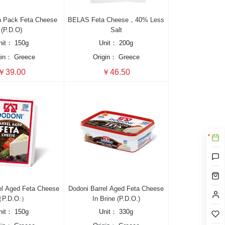
n Pack Feta Cheese
BELAS Feta Cheese，40% Less
(P.D.O)
Salt
nit：
150g
Unit：
200g
gin：
Greece
Origin：
Greece
￥39.00
￥46.50
el Aged Feta Cheese
Dodoni Barrel Aged Feta Cheese
P.D.O.）
In Brine (P.D.O.)
nit：
150g
Unit：
330g