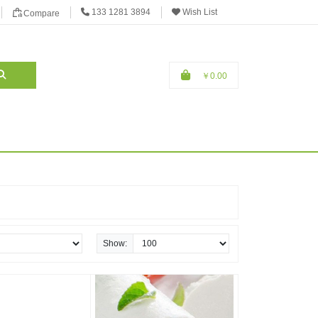

133 1281 3894
Wish List
Compare
￥0.00
Show: