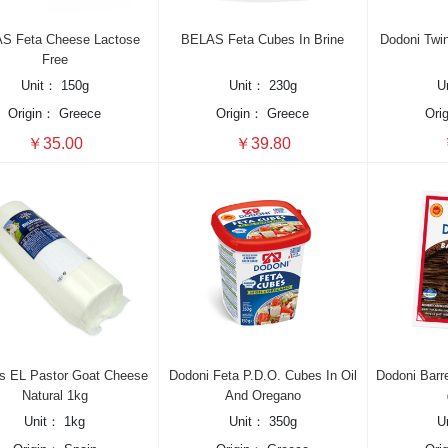
S Feta Cheese Lactose
BELAS Feta Cubes In Brine
Dodoni Twi
Free
Unit：
150g
Unit：
230g
U
Origin：
Greece
Origin：
Greece
Ori
￥35.00
￥39.80
s EL Pastor Goat Cheese
Dodoni Feta P.D.O. Cubes In Oil
Dodoni Barr
Natural 1kg
And Oregano
（
Unit：
1kg
Unit：
350g
U