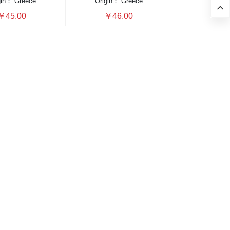
gin：
Greece
Origin：
Greece
￥45.00
￥46.00