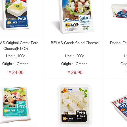
AS Original Greek Feta
BELAS Greek Salad Cheese
Dodoni Fe
Cheese(P.D.O)
Unit：
100g
Unit：
200g
U
Origin：
Greece
Origin：
Greece
Ori
￥24.00
￥29.90