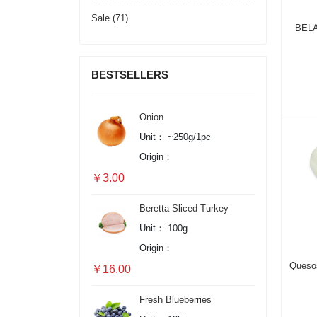
Sale (71)
BELA
BESTSELLERS
Onion
Unit：
~250g/1pc
Origin：
￥3.00
Beretta Sliced Turkey
Breast Ham
Unit：
100g
Origin：
Queso
￥16.00
Fresh Blueberries