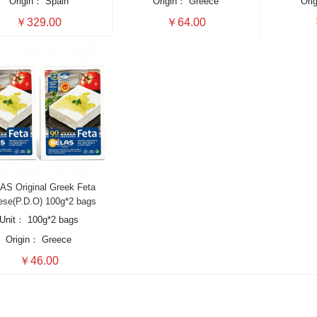
Origin：
Spain
Origin：
Greece
Ori
￥329.00
￥64.00
AS Original Greek Feta
se(P.D.O) 100g*2 bags
Unit：
100g*2 bags
Origin：
Greece
￥46.00