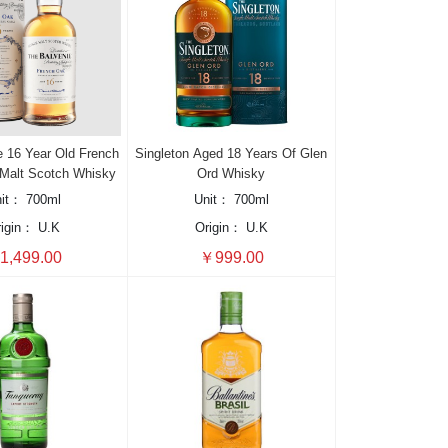
e 16 Year Old French
Singleton Aged 18 Years Of Glen
 Malt Scotch Whisky
Ord Whisky
nit：
700ml
Unit：
700ml
rigin：
U.K
Origin：
U.K
1,499.00
￥999.00