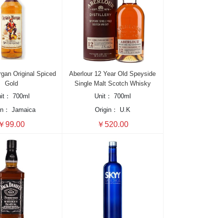
gan Original Spiced
Aberlour 12 Year Old Speyside
Gold
Single Malt Scotch Whisky
nit：
700ml
Unit：
700ml
in：
Jamaica
Origin：
U.K
￥99.00
￥520.00