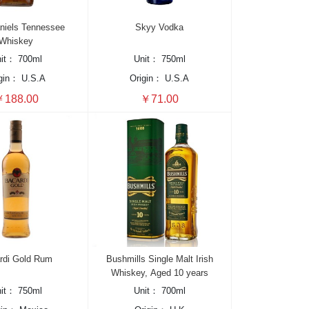
niels Tennessee
Skyy Vodka
Whiskey
nit：
700ml
Unit：
750ml
igin：
U.S.A
Origin：
U.S.A
188.00
￥71.00
rdi Gold Rum
Bushmills Single Malt Irish
Whiskey, Aged 10 years
nit：
750ml
Unit：
700ml