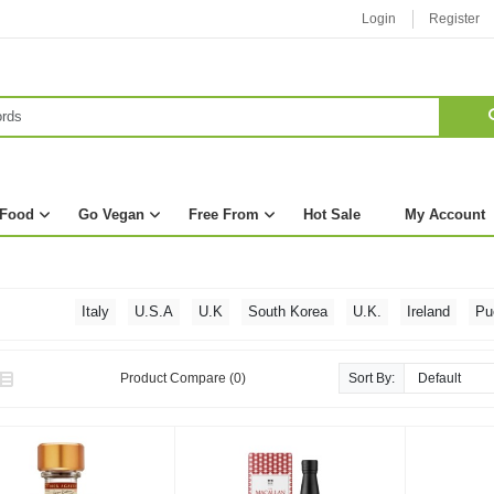
Login
Register
 Food
Go Vegan
Free From
Hot Sale
My Account
Italy
U.S.A
U.K
South Korea
U.K.
Ireland
Pu
Netherlands
Scotland
Germany
France
China
C
Holland
Czech Republic
Poland
Spain
Austria
T
Product Compare (0)
Sort By: