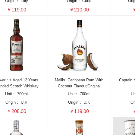
Origin：
Italy
Origin：
Cuba
Ori
￥119.00
￥210.00
￥
war＇s Aged 12 Years
Malibu Caribbean Rum With
Captain 
ended Scotch Whiskey
Coconut Flavour,Original
Unit：
700ml
Unit：
700ml
U
Origin：
U.K
Origin：
U.K
Or
￥208.00
￥119.00
￥