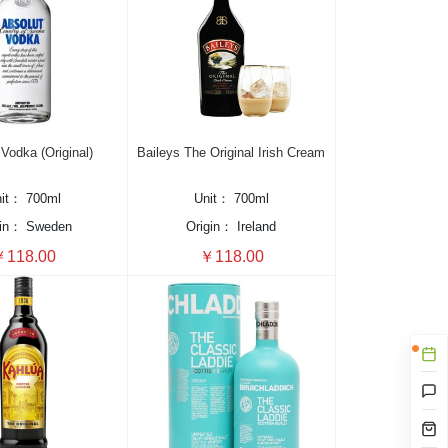
Vodka (Original)
Baileys The Original Irish Cream
nit：
700ml
Unit：
700ml
gin：
Sweden
Origin：
Ireland
118.00
￥118.00