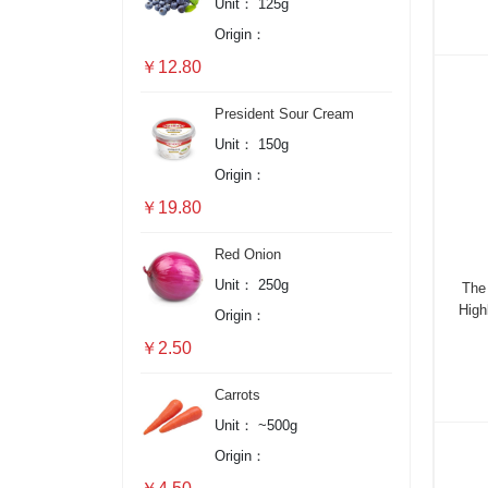
Unit：
125g
Origin：
￥12.80
President Sour Cream
Unit：
150g
Origin：
￥19.80
Red Onion
Unit：
250g
The
High
Origin：
￥2.50
Carrots
Unit：
~500g
Origin：