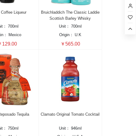
 Coffee Liqueur
Bruichladdich The Classic Laddie
Scottish Barley Whisky
nit：
700ml
Unit：
700ml
gin：
Mexico
Origin：
U.K
129.00
￥565.00
Reposado Tequila
Clamato Original Tomato Cocktail
nit：
750ml
Unit：
946ml