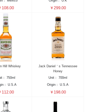
gin：
Mexico
Origin：
U.K
108.00
￥299.00
n Hill Whiskey
Jack Daniel＇s Tennessee
Honey
nit：
750ml
Unit：
700ml
igin：
U.S.A
Origin：
U.S.A
112.00
￥198.00