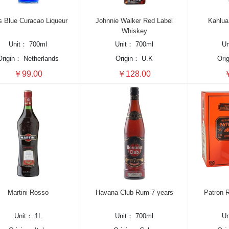
s Blue Curacao Liqueur
Johnnie Walker Red Label
Kahlua
Whiskey
Unit：
700ml
Unit：
700ml
U
Origin：
Netherlands
Origin：
U.K
Ori
￥99.00
￥128.00
￥
Martini Rosso
Havana Club Rum 7 years
Patron 
Unit：
1L
Unit：
700ml
U