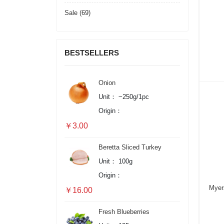
Sale (69)
BESTSELLERS
Onion
Unit：
~250g/1pc
Origin：
￥3.00
Beretta Sliced Turkey
Breast Ham
Unit：
100g
Origin：
Myer
￥16.00
Fresh Blueberries