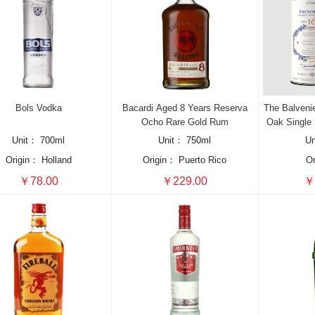
Bols Vodka
Bacardi Aged 8 Years Reserva
The Balveni
Ocho Rare Gold Rum
Oak Single
Unit：
700ml
Unit：
750ml
U
Origin：
Holland
Origin：
Puerto Rico
O
￥78.00
￥229.00
￥