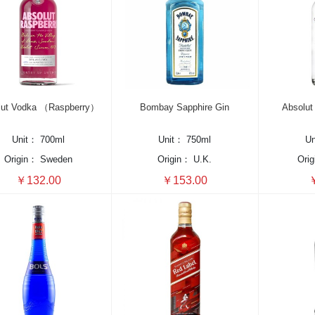
lut Vodka （Raspberry）
Bombay Sapphire Gin
Absolut 
Unit：
700ml
Unit：
750ml
U
Origin：
Sweden
Origin：
U.K.
Ori
￥132.00
￥153.00
￥