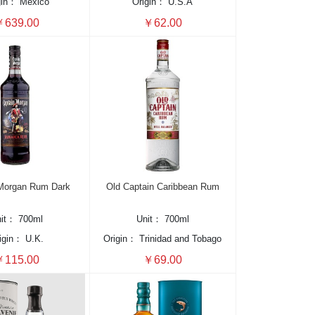
gin：
Mexico
Origin：
U.S.A
639.00
￥62.00
Morgan Rum Dark
Old Captain Caribbean Rum
nit：
700ml
Unit：
700ml
igin：
U.K.
Origin：
Trinidad and Tobago
115.00
￥69.00