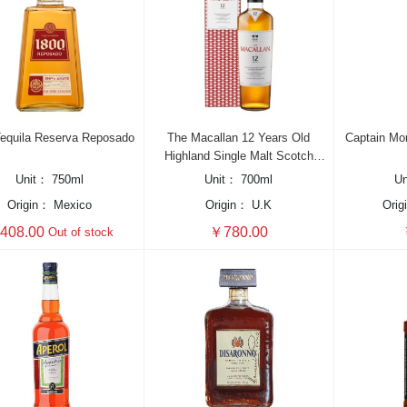
equila Reserva Reposado
The Macallan 12 Years Old
Captain Mor
Highland Single Malt Scotch
Whisky, Double Cask
Unit：
750ml
Unit：
700ml
U
Origin：
Mexico
Origin：
U.K
Orig
408.00
￥780.00
Out of stock