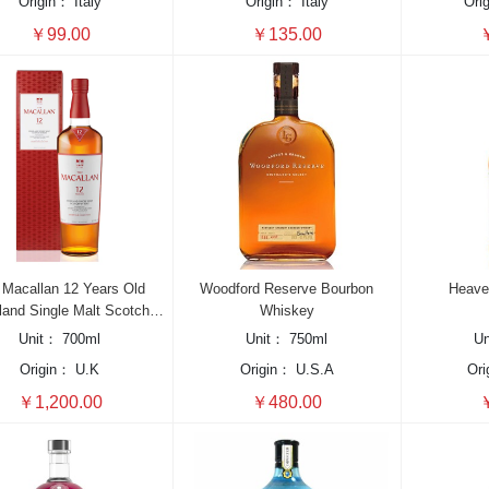
Origin：
Italy
Origin：
Italy
Ori
￥99.00
￥135.00
￥
 Macallan 12 Years Old
Woodford Reserve Bourbon
Heave
land Single Malt Scotch
Whiskey
Whisky, Sherry Oak Cask
Unit：
700ml
Unit：
750ml
U
Origin：
U.K
Origin：
U.S.A
Or
￥1,200.00
￥480.00
￥