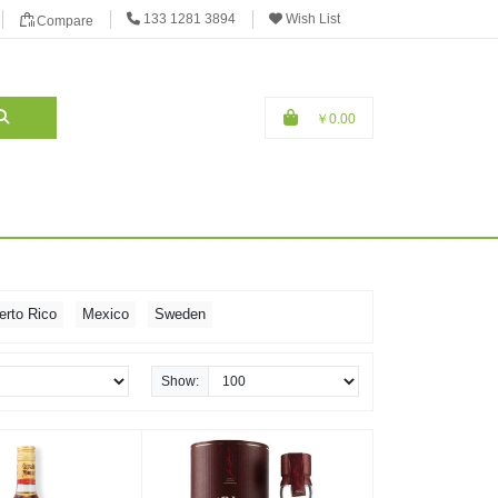

133 1281 3894
Wish List
Compare
￥0.00
erto Rico
Mexico
Sweden
anada
Cuba
Jamaica
Japan
rinidad and Tobago
U.S.A
Show: