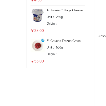
￥4.50
Ambrosia Cottage Cheese
Unit：
250g
Origin：
￥28.00
Abso
El Gaucho Frozen Grass
Fed Minced Beef
Unit：
500g
Origin：
￥55.00