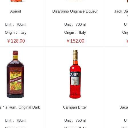
Aperol
Disaronno Originale Liqueur
Jack Da
Unit：
700ml
Unit：
700ml
U
Origin：
Italy
Origin：
Italy
Or
￥128.00
￥152.00
￥
s＇s Rum, Original Dark
Campari Bitter
Baca
Unit：
750ml
Unit：
750ml
U